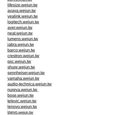
lifesize.wejun.tw
avaya.wejun.tw
yealink.wejun.tw
logitech.wejun.tw
aver.wejun.tw
neat.wejun.tw
lumens.wejun.tw
jabra.wejun.tw
barco.wejun.tw
crestron.wejun.tw
qsc.wejun.tw
shure.wejun.tw
sennheiser.wejun.tw
yamaha.wejun.tw
audio-technica.wejun.tw
nureva.wejun.tw
bose.wejun.tw
televic.wejun.tw
lenovo.wejun.tw
ipevo
.wejun.tw