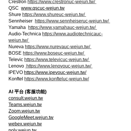
Crestron
https://www.crestronuc-wejun.tw/
QSC
www.qscuc-wejun.tw
Shure
https://www.shureuc-wejun.tw/
Sennheiser
https://www.sennheiseruc-wejun.tw/
Yamaha
https://www.yamahauc-wejun.tw/
Audio-Technica
https://www.audiotechnicauc-
wejun.tw/
Nureva
https://www.nurevauc-wejun.tw/
BOSE
https://www.boseuc-wejun.tw/
Televic
https://www.televicuc-wejun.tw/
Lenovo
https://www.lenovouc-wejun.tw/
IPEVO
https://www.ipevouc-wejun.tw/
Konftel
https://www.konfteluc-wejun.tw/
AI 平台 (客服功能)
consult.wejun.tw
Teams.wejun.tw
Zoom.wejun.tw
GoogleMeet.wejun.tw
webex.wejun.tw
poly.wejun.tw