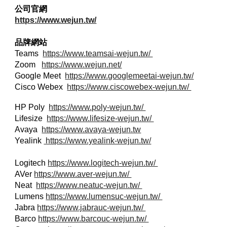
公司官網
https://www.wejun.tw/
品牌網站
Teams
https://www.teamsai-wejun.tw/
Zoom
https://www.wejun.net/
Google Meet
https://www.googlemeetai-wejun.tw/
Cisco Webex
https://www.ciscowebex-wejun.tw/
HP Poly
https://www.poly-wejun.tw/
Lifesize
https://www.lifesize-wejun.tw/
Avaya
https://www.avaya-wejun.tw
Yealink
https://www.yealink-wejun.tw/
Logitech
https://www.logitech-wejun.tw/
AVer
https://www.aver-wejun.tw/
Neat
https://www.neatuc-wejun.tw/
Lumens
https://www.lumensuc-wejun.tw/
Jabra
https://www.jabrauc-wejun.tw/
Barco
https://www.barcouc-wejun.tw/