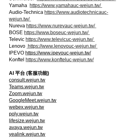
Yamaha
https://www.yamahauc-wejun.tw/
Audio-Technica
https://www.audiotechnicauc-
wejun.tw/
Nureva
https://www.nurevauc-wejun.tw/
BOSE
https://www.boseuc-wejun.tw/
Televic
https://www.televicuc-wejun.tw/
Lenovo
https://www.lenovouc-wejun.tw/
IPEVO
https://www.ipevouc-wejun.tw/
Konftel
https://www.konfteluc-wejun.tw/
AI 平台 (客服功能)
consult.wejun.tw
Teams.wejun.tw
Zoom.wejun.tw
GoogleMeet.wejun.tw
webex.wejun.tw
poly.wejun.tw
lifesize.wejun.tw
avaya.wejun.tw
yealink.wejun.tw