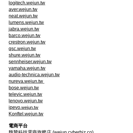
logitech.wejun.tw
aver.wejun.tw
neat.wejun.tw
lumens.wejun.tw
jabra.wejun.tw
barco.wejun.tw
crestron.wejun.tw
qsc.wejun.tw
shure.wejun.tw
sennheiser.wejun.tw
yamaha.wejun.tw
audio-technica.wejun.tw
nureva.wejun.tw
bose.wejun.tw
televic.wejun.tw
lenovo.wejun.tw
ipevo
.wejun.tw
Konftel.wejun.tw
電商平台
魏贊科技電商旗艦店 (wejun.cyberbiz.co)