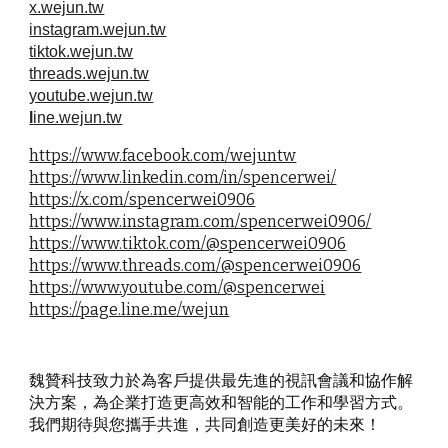
x.wejun.tw
instagram.wejun.tw
tiktok.wejun.tw
threads.wejun.tw
youtube.wejun.tw
l
ine.wejun.tw
https://www.facebook.com/wejuntw
https://www.linkedin.com/in/spencerwei/
https://x.com/spencerwei0906
https://www.instagram.com/spencerwei0906/
https://www.tiktok.com/@spencerwei0906
https://www.threads.com/@spencerwei0906
https://www.youtube.com/@spencerwei
https://page.line.me/wejun
魏贊科技致力於為客戶提供最先進的視訊會議和協作解
決方案，為企業打造更高效和智能的工作和學習方式。
我們期待與您攜手共進，共同創造更美好的未來！