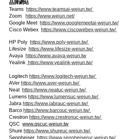
品牌網站
Teams
https://www.teamsai-wejun.tw/
Zoom
https://www.wejun.net/
Google Meet
https://www.googlemeetai-wejun.tw/
Cisco Webex
https://www.ciscowebex-wejun.tw/
HP Poly
https://www.poly-wejun.tw/
Lifesize
https://www.lifesize-wejun.tw/
Avaya
https://www.avaya-wejun.tw
Yealink
https://www.yealink-wejun.tw/
Logitech
https://www.logitech-wejun.tw/
AVer
https://www.aver-wejun.tw/
Neat
https://www.neatuc-wejun.tw/
Lumens
https://www.lumensuc-wejun.tw/
Jabra
https://www.jabrauc-wejun.tw/
Barco
https://www.barcouc-wejun.tw/
Crestron
https://www.crestronuc-wejun.tw/
QSC
www.qscuc-wejun.tw
Shure
https://www.shureuc-wejun.tw/
Sennheiser
https://www.sennheiseruc-wejun.tw/