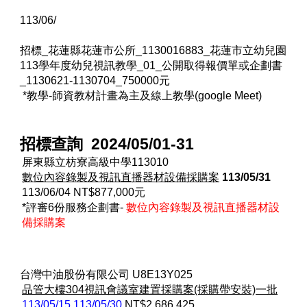
113/06/
招標_花蓮縣花蓮市公所_1130016883_花蓮市立幼兒園
113學年度幼兒視訊教學_01_公開取得報價單或企劃書
_1130621-1130704_750000元
*教學-
師資教材計畫
為主及線上教學(google Meet)
招標查詢 2024/05/01-31
屏東縣立枋寮高級中學113010
數位內容錄製及視訊直播器材設備採購案
113/05/31
113/06/04 NT$877,000元
*評審6份服務企劃書-
數位內容錄製及視訊直播器材設
備採購案
台灣中油股份有限公司
U8E13Y025
品管大樓304視訊會議室建置採購案(採購帶安裝)一批
113/05/15 113/05/30
NT$2,686,425