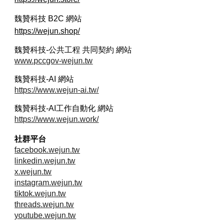
魏贊科技 B2C
網站
https://wejun.shop/
魏贊科技-公共工程 共同契約 網站
www.pccgov-wejun.tw
魏贊科技-AI 網站
https://www.wejun-ai.tw/
魏贊科技-AI工作自動化 網站
https://www.wejun.work/
社群平台
facebook.wejun.tw
linkedin.wejun.tw
x.wejun.tw
instagram.wejun.tw
tiktok.wejun.tw
threads.wejun.tw
youtube.wejun.tw