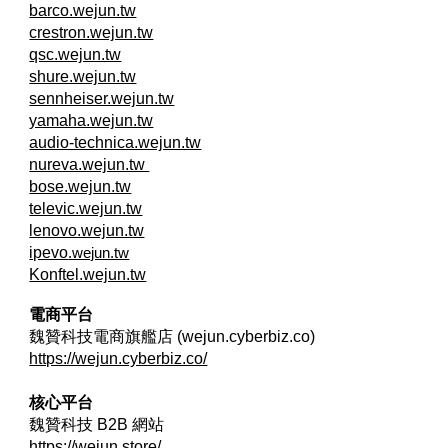
barco.wejun.tw
crestron.wejun.tw
qsc.wejun.tw
shure.wejun.tw
sennheiser.wejun.tw
yamaha.wejun.tw
audio-technica.wejun.tw
nureva.wejun.tw
bose.wejun.tw
televic.wejun.tw
lenovo.wejun.tw
ipevo
.wejun.tw
Konftel.wejun.tw
電商平台
魏贊科技電商旗艦店 (wejun.cyberbiz.co)
https://wejun.cyberbiz.co/
核心平台
魏贊科技 B2B
網站
https://wejun.store/