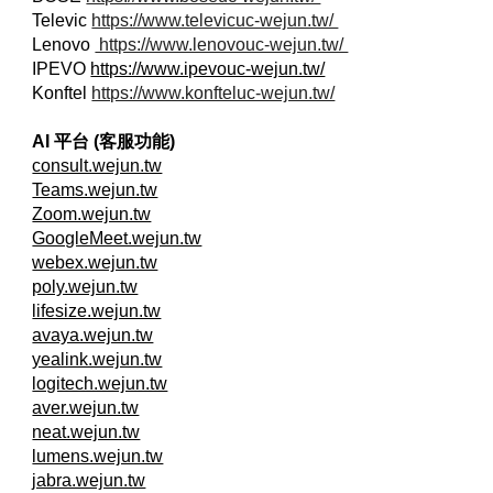
Televic
https://www.televicuc-wejun.tw/
Lenovo
https://www.lenovouc-wejun.tw/
IPEVO
https://www.ipevouc-wejun.tw/
Konftel
https://www.konfteluc-wejun.tw/
AI 平台 (客服功能)
consult.wejun.tw
Teams.wejun.tw
Zoom.wejun.tw
GoogleMeet.wejun.tw
webex.wejun.tw
poly.wejun.tw
lifesize.wejun.tw
avaya.wejun.tw
yealink.wejun.tw
logitech.wejun.tw
aver.wejun.tw
neat.wejun.tw
lumens.wejun.tw
jabra.wejun.tw