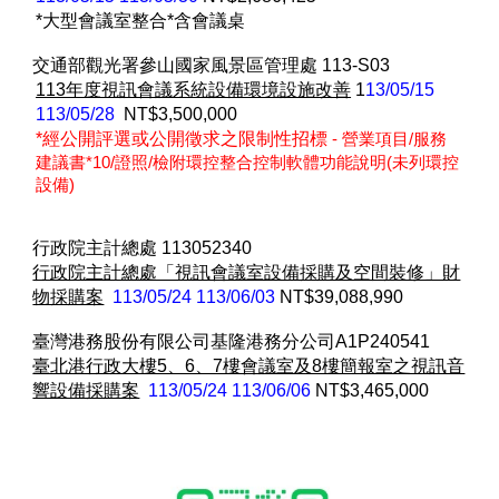
*大型會議室整合*含會議桌
交通部觀光署參山國家風景區管理處
113-S03
113年度視訊會議系統設備環境設施改善
1
13/05/15
113/05/28
NT$3,500,000
*經公開評選或公開徵求之限制性招標
- 營業項目/服務
建議書*10/證照/檢附環控整合控制軟體功能說明(未列環控
設備)
行政院主計總處
113052340
行政院主計總處「視訊會議室設備採購及空間裝修」財
物採購案
113/05/24 113/06/03
NT$39,088,990
臺灣港務股份有限公司基隆港務分公司A1P240541
臺北港行政大樓5、6、7樓會議室及8樓簡報室之視訊音
響設備採購案
113/05/24 113/06/06
NT$3,465,000