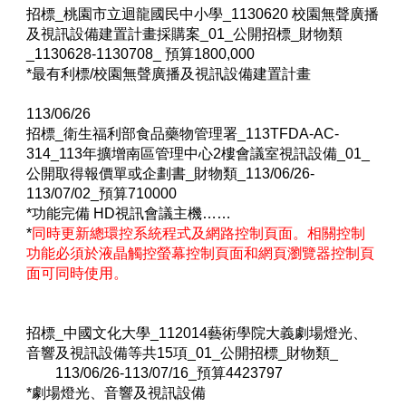
招標
_
桃園市立迴龍國民中小學
_1130620
校園無聲廣播
及視訊設備建置計畫採購案
_01_
公開招標
_
財物類
_1130628-1130708_
預算
1800,000
*
最有利標
/
校園無聲廣播及視訊設備建置計畫
113/06/26
招標_衛生福利部食品藥物管理署_113TFDA-AC-
314_113年擴增南區管理中心2樓會議室視訊設備_01_
公開取得報價單或企劃書_財物類_113/06/26-
113/07/02_預算710000
*功能完備 HD視訊會議主機……
*
同時更新總環控系統程式及網路控制頁面。相關控制
功能必須於液晶觸控螢幕控制頁面和網頁瀏覽器控制頁
面可同時使用。
招標_中國文化大學_112014藝術學院大義劇場燈光、
音響及視訊設備等共15項_01_公開招標_財物類_
113/06/26-113/07/16_預算4423797
*
劇場燈光、音響及視訊設備