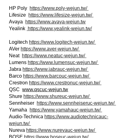
HP Poly
https://www.poly-wejun.tw/
Lifesize
https://www.lifesize-wejun.tw/
Avaya
https://www.avaya-wejun.tw
Yealink
https://www.yealink-wejun.tw/
Logitech
https://www.logitech-wejun.tw/
AVer
https://www.aver-wejun.tw/
Neat
https://www.neatuc-wejun.tw/
Lumens
https://www.lumensuc-wejun.tw/
Jabra
https://www.jabrauc-wejun.tw/
Barco
https://www.barcouc-wejun.tw/
Crestron
https://www.crestronuc-wejun.tw/
QSC
www.qscuc-wejun.tw
Shure
https://www.shureuc-wejun.tw/
Sennheiser
https://www.sennheiseruc-wejun.tw/
Yamaha
https://www.yamahauc-wejun.tw/
Audio-Technica
https://www.audiotechnicauc-
wejun.tw/
Nureva
https://www.nurevauc-wejun.tw/
BOSE
https://www.boseuc-wejun.tw/