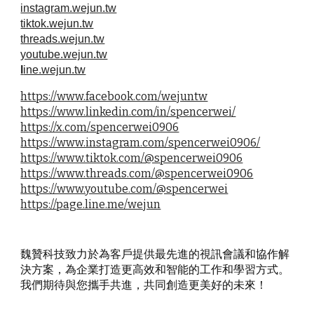
instagram.wejun.tw
tiktok.wejun.tw
threads.wejun.tw
youtube.wejun.tw
l
ine.wejun.tw
https://www.facebook.com/wejuntw
https://www.linkedin.com/in/spencerwei/
https://x.com/spencerwei0906
https://www.instagram.com/spencerwei0906/
https://www.tiktok.com/@spencerwei0906
https://www.threads.com/@spencerwei0906
https://www.youtube.com/@spencerwei
https://page.line.me/wejun
魏贊科技致力於為客戶提供最先進的視訊會議和協作解
決方案，為企業打造更高效和智能的工作和學習方式。
我們期待與您攜手共進，共同創造更美好的未來！