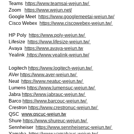
Teams
https://www.teamsai-wejun.tw/
Zoom
https://www.wejun.net/
Google Meet
https://www.googlemeetai-wejun.tw/
Cisco Webex
https://www.ciscowebex-wejun.tw/
HP Poly
https://www.poly-wejun.tw/
Lifesize
https://www.lifesize-wejun.tw/
Avaya
https://www.avaya-wejun.tw
Yealink
https://www.yealink-wejun.tw/
Logitech
https://www.logitech-wejun.tw/
AVer
https://www.aver-wejun.tw/
Neat
https://www.neatuc-wejun.tw/
Lumens
https://www.lumensuc-wejun.tw/
Jabra
https://www.jabrauc-wejun.tw/
Barco
https://www.barcouc-wejun.tw/
Crestron
https://www.crestronuc-wejun.tw/
QSC
www.qscuc-wejun.tw
Shure
https://www.shureuc-wejun.tw/
Sennheiser
https://www.sennheiseruc-wejun.tw/
Yamaha
https://www.yamahauc-wejun.tw/