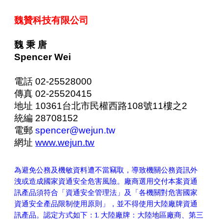
魏贊科技有限公司
魏
秉
唐
Spencer Wei
電話
02-25528000
傳真
02-25520415
地址
10361
台北市民權西路
108
號
11
樓之
2
統編
28708152
電郵
spencer@wejun.tw
網址
www.wejun.tw
為避免公務及機敏資料遭不當竊取，導致機關公務資訊外
洩或造成國家資通安全危害風險。廠商選用交付本案資通
訊產品須符合「資通安全管理法」及「各機關對危害國家
資通安全產品限制使用原則」，並不得使用大陸廠牌資通
訊產品。認定方式如下：1. 大陸廠牌：大陸地區廠商、第三