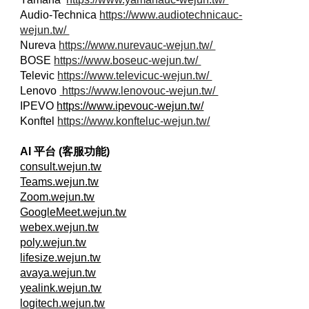
Audio-Technica
https://www.audiotechnicauc-
wejun.tw/
Nureva
https://www.nurevauc-wejun.tw/
BOSE
https://www.boseuc-wejun.tw/
Televic
https://www.televicuc-wejun.tw/
Lenovo
https://www.lenovouc-wejun.tw/
IPEVO
https://www.ipevouc-wejun.tw/
Konftel
https://www.konfteluc-wejun.tw/
AI 平台 (客服功能)
consult.wejun.tw
Teams.wejun.tw
Zoom.wejun.tw
GoogleMeet.wejun.tw
webex.wejun.tw
poly.wejun.tw
lifesize.wejun.tw
avaya.wejun.tw
yealink.wejun.tw
logitech.wejun.tw