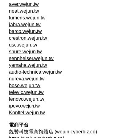
aver.wejun.tw
neat.wejun.tw
lumens.wejun.tw
jabra.wejun.tw
barco.wejun.tw
crestron.wejun.tw
qsc.wejun.tw
shure.wejun.tw
sennheiser.wejun.tw
yamaha.wejun.tw
audio-technica.wejun.tw
nureva.wejun.tw
bose.wejun.tw
televic.wejun.tw
lenovo.wejun.tw
ipevo
.wejun.tw
Konftel.wejun.tw
電商平台
魏贊科技電商旗艦店 (wejun.cyberbiz.co)