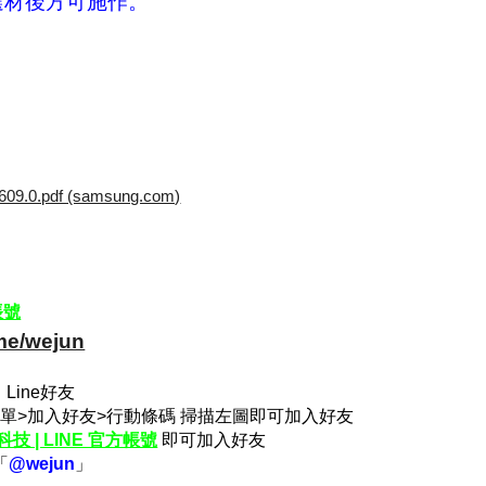
選材後方可施作。
.0.pdf (samsung.com)
帳號
.me/wejun
Line好友
E主選單>加入好友>行動條碼 掃描左圖即可加入好友
技 | LINE 官方帳號
即可加入好友
「
@wejun
」