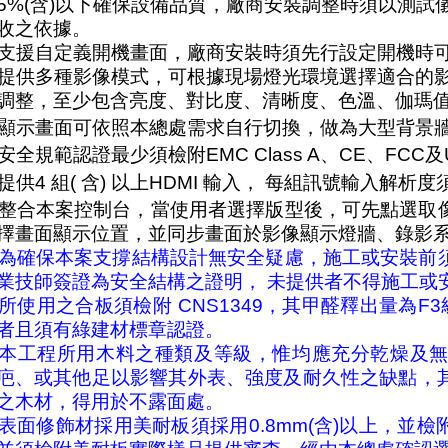
5%(含)以下確保設備品質，廠商安裝調整時須以測
收之依據。
4) 支援自定義開機畫面，廠商安裝時須先行設定開機時
5) 提供多種影像模式，可根據現場燈光環境選擇適合
調整，至少包含亮度、對比度、清晰度、色溫、伽瑪
6) 顯示畫面可依照本總處需求自行切換，做為大型背景
7) 安全規範認證最少須檢附EMC Class A、CE、FCC
) 提供4 組( 含) 以上HDMI 輸入， 每組訊號輸入解析度
9) 整合本案控制台，當使用者選擇版型後，可先點選
擇畫面顯示位置，並同步畫面於影像顯示燈牆、錄影
為確保本案支撐結構設計無安全疑慮，施工或安裝前
業技師簽證為安全結構之證明， 未提供者不得施工或
1) 所使用之合板須檢附 CNS1349，其甲醛釋出量為
者且須有綠建材標章認證。
2) 本工程所用木料之種類及等級，惟均應充分乾燥
疤、或其他足以影響其外表、強度及耐久性之缺點，
之木材，得用於不露面處。
3) 表面修飾材採用美耐板須採用0.8mm(含)以上，