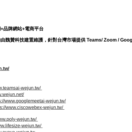
網+品牌網站+電商平台
魏贊科技建置維護，針對台灣市場提供 Teams/ Zoom / Googl
n.tw/
ww.teamsai-wejun.tw/
w.wejun.net/
s://www.googlemeetai-wejun.tw/
ps://www.ciscowebex-wejun.tw/
www.poly-wejun.tw/
ww.lifesize-wejun.tw/