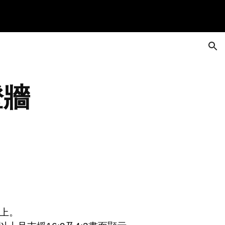
ion
燈牆
以上。