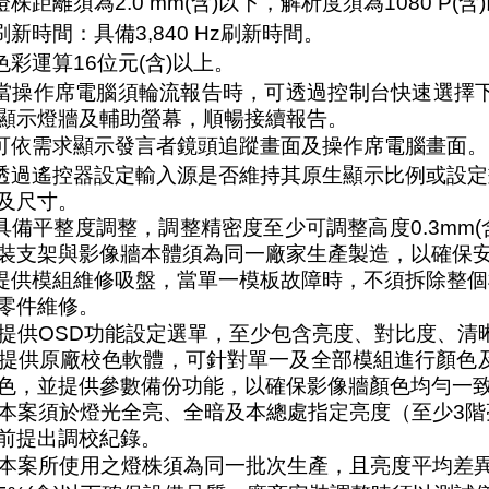
) 燈株距離須為2.0 mm(含)以下，解析度須為1080 P(
) 刷新時間：具備3,840 Hz刷新時間。
) 色彩運算16位元(含)以上。
) 當操作席電腦須輪流報告時，可透過控制台快速選
顯示燈牆及輔助螢幕，順暢接續報告。
) 可依需求顯示發言者鏡頭追蹤畫面及操作席電腦畫面。
) 透過遙控器設定輸入源是否維持其原生顯示比例或設
及尺寸。
) 具備平整度調整，調整精密度至少可調整高度0.3mm(
裝支架與影像牆本體須為同一廠家生產製造，以確保
) 提供模組維修吸盤，當單一模板故障時，不須拆除整
零件維修。
0) 提供OSD功能設定選單，至少包含亮度、對比度、
1) 提供原廠校色軟體，可針對單一及全部模組進行顏
色，並提供參數備份功能，以確保影像牆顏色均勻一
2) 本案須於燈光全亮、全暗及本總處指定亮度（至少
前提出調校紀錄。
3) 本案所使用之燈株須為同一批次生產，且亮度平均差