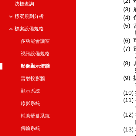
(2
決標查詢
(3
標案規劃分析
(4
(5
標案設備規格
(6
多功能會議室
(7
視訊設備規格
(8
影像顯示燈牆
(9
雷射投影牆
顯示系統
(1
(1
錄影系統
(1
輔助螢幕系統
傳輸系統
(1