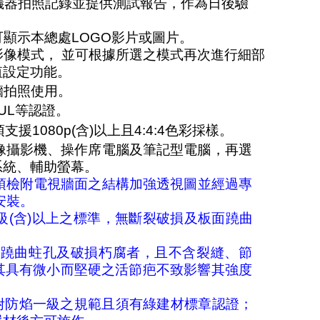
試儀器拍照記錄並提供測試報告，作為日後驗
可顯示本總處LOGO影片或圖片。
的影像模式， 並可根據所選之模式再次進行細部
值設定功能。
牆拍照使用。
及UL等認證。
須支援1080p(含)以上且4:4:4色彩採樣。
取像攝影機、操作席電腦及筆記型電腦，再選
系統、輔助螢幕。
須檢附電視牆面之結構加強透視圖並經過專
安裝。
F3級(含)以上之標準，無斷裂破損及板面蹺曲
及無蹺曲蛀孔及破損朽腐者，且不含裂縫、節
其具有微小而堅硬之活節疤不致影響其強度
並檢附防焰一級之規範且須有綠建材標章認證；