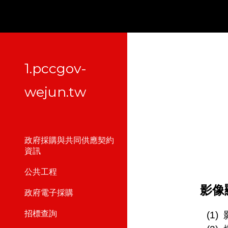
Sk
1.pccgov-
wejun.tw
政府採購與共同供應契約
資訊
公共工程
影像
政府電子採購
招標查詢
(1