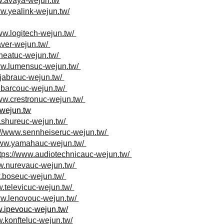
w.avaya-wejun.tw
ww.yealink-wejun.tw/
www.logitech-wejun.tw/
aver-wejun.tw/
.neatuc-wejun.tw/
www.lumensuc-wejun.tw/
.jabrauc-wejun.tw/
.barcouc-wejun.tw/
www.crestronuc-wejun.tw/
wejun.tw
w.shureuc-wejun.tw/
://www.sennheiseruc-wejun.tw/
/www.yamahauc-wejun.tw/
ttps://www.audiotechnicauc-wejun.tw/
ww.nurevauc-wejun.tw/
w.boseuc-wejun.tw/
w.televicuc-wejun.tw/
ww.lenovouc-wejun.tw/
w.ipevouc-wejun.tw/
w.konfteluc-wejun.tw/