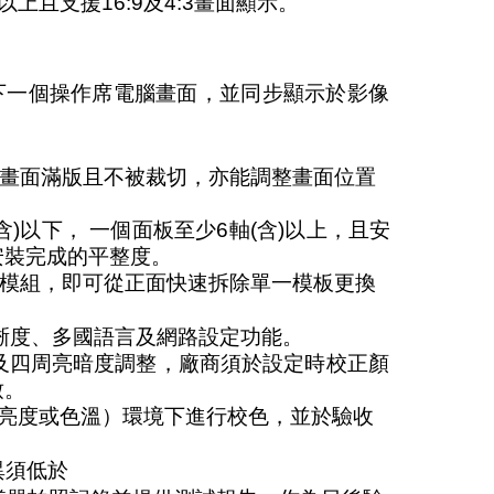
含)以上且支援16:9及4:3畫面顯示。
擇下一個操作席電腦畫面，並同步顯示於影像
定畫面滿版且不被裁切，亦能調整畫面位置
含)以下， 一個面板至少6軸(含)以上，且安
安裝完成的平整度。
個模組，即可從正面快速拆除單一模板更換
清晰度、多國語言及網路設定功能。
色及四周亮暗度調整，廠商須於設定時校正顏
致。
3階亮度或色溫）環境下進行校色，並於驗收
異須低於