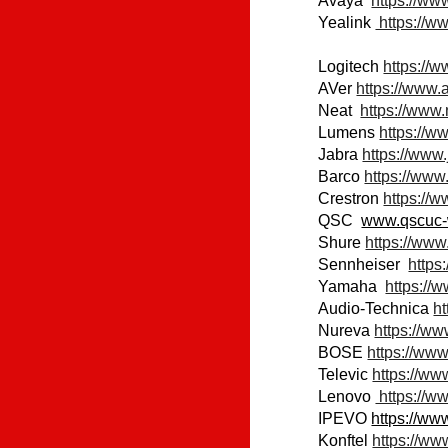
Avaya
https://ww
Yealink
https://w
Logitech
https://
AVer
https://www.
Neat
https://www
Lumens
https://
Jabra
https://www
Barco
https://www
Crestron
https://
QSC
www.qscuc-
Shure
https://ww
Sennheiser
https
Yamaha
https:/
Audio-Technica
h
Nureva
https://w
BOSE
https://ww
Televic
https://ww
Lenovo
https://w
IPEVO
https://ww
Konftel
https://ww