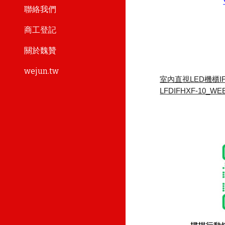
聯絡我們
商工登記
關於魏贊
wejun.tw
室內直視LED機櫃IF0
LFDIFHXF-10_WEB