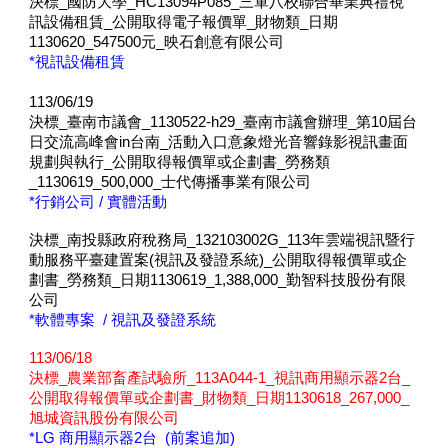
決標_國防大學_HC13094P085_三軍八校聯合畢業典禮視
訊設備租賃_公開取得電子報價單_財物類_日期
1130620_547500元_映石創意有限公司
*
視訊設備租賃
113/0
6/1
9
決標_臺南市議會_1130522-h29_臺南市議會辦理_第10屆台
日交流高峰會in台南_活動入口意象燈光音響錄影視訊畫面
規劃與執行_公開取得報價單或企劃書_勞務類
_1130619_500,000_士代傳播事業有限公司
*行銷公司 /
實體活動
決標_南投縣政府稅務局_132103002G_113年雲端視訊暨行
動服務平臺建置案(視訊及發證系統)_公開取得報價單或企
劃書_勞務類_日期1130619_1,388,000_勤智科技股份有限
公司
*軟體專案 /
視訊及發證系統
113/06/1
8
決標_農業部畜產試驗所_113A044-1_視訊商用顯示器2台_
公開取得報價單或企劃書_財物類_日期1130618_267,000_
旭城資訊股份有限公司
*LG
商用顯示器
2
台
(前案追加)