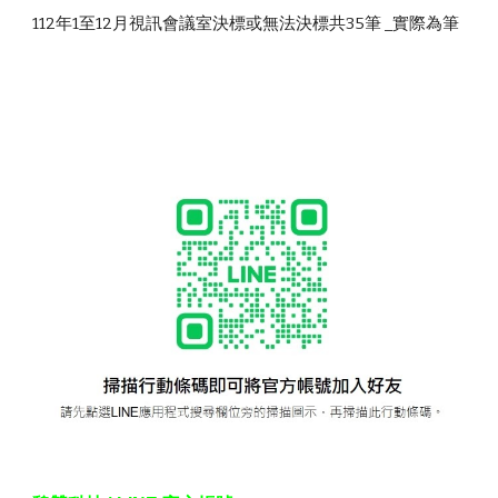
112年1至12月視訊會議室決標或無法決標共35筆 _實際為筆