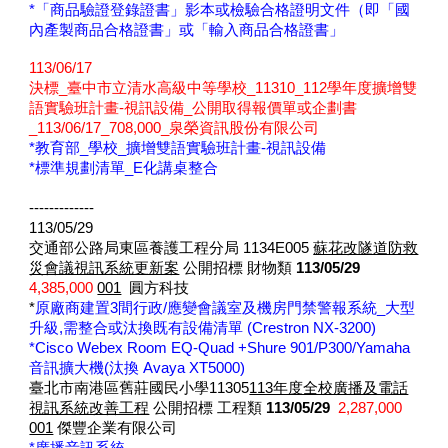
*「商品驗證登錄證書」影本或檢驗合格證明文件（即「國
內產製商品合格證書」或「輸入商品合格證書」
113/06/17
決標_臺中市立清水高級中等學校_11310_112學年度擴增雙
語實驗班計畫-視訊設備_公開取得報價單或企劃書
_113/06/17_708,000_泉榮資訊股份有限公司
*教育部_學校_擴增雙語實驗班計畫-視訊設備
*標準規劃清單_E化講桌整合
-------------
113/05/29
交通部公路局東區養護工程分局 1134E005
蘇花改隧道防救
災會議視訊系統更新案
公開招標 財物類
113/05/29
4,385,000
001
圓方科技
*
原廠商建置3間行政/應變會議室及機房門禁警報系統_大型
升級,需整合或汰換既有設備清單 (Crestron NX-3200)
*Cisco Webex Room EQ-Quad +Shure 901/P300/Yamaha
音訊擴大機(汰換 Avaya XT5000)
臺北市南港區舊莊國民小學11305
113年度全校廣播及電話
視訊系統改善工程
公開招標 工程類
113/05/29
2,287,000
001
傑豐企業有限公司