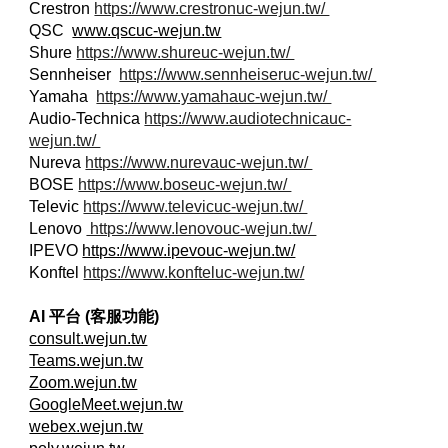
Crestron
https://www.crestronuc-wejun.tw/
QSC
www.qscuc-wejun.tw
Shure
https://www.shureuc-wejun.tw/
Sennheiser
https://www.sennheiseruc-wejun.tw/
Yamaha
https://www.yamahauc-wejun.tw/
Audio-Technica
https://www.audiotechnicauc-
wejun.tw/
Nureva
https://www.nurevauc-wejun.tw/
BOSE
https://www.boseuc-wejun.tw/
Televic
https://www.televicuc-wejun.tw/
Lenovo
https://www.lenovouc-wejun.tw/
IPEVO
https://www.ipevouc-wejun.tw/
Konftel
https://www.konfteluc-wejun.tw/
AI 平台 (客服功能)
consult.wejun.tw
Teams.wejun.tw
Zoom.wejun.tw
GoogleMeet.wejun.tw
webex.wejun.tw