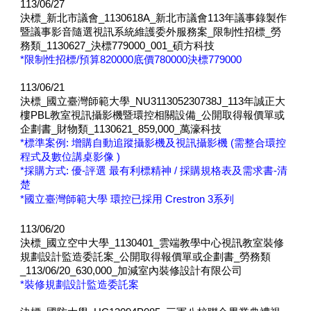
113/06/27
決標_新北市議會_1130618A_新北市議會113年議事錄製作
暨議事影音隨選視訊系統維護委外服務案_限制性招標_勞
務類_1130627_決標779000_001_碩方科技
*
限制性招標/預算820000底價780000決標779000
113/06/2
1
決標_國立臺灣師範大學_NU311305230738J_113年誠正大
樓PBL教室視訊攝影機暨環控相關設備_公開取得報價單或
企劃書_財物類_1130621_859,000_萬濠科技
*標準案例: 增購自動追蹤攝影機及視訊攝影機 (需整合環控
程式及數位講桌影像 )
*採購方式: 優-評選 最有利標精神 / 採購規格表及需求書-清
楚
*國立臺灣師範大學 環控已採用 Crestron 3系列
113/06/
20
決標
_
國立空中大學
_1130401_
雲端教學中心視訊教室裝修
規劃設計監造委託案
_
公開取得報價單或企劃書
_
勞務類
_113/06/20_630,000_
加減室內裝修設計有限公司
*
裝修規劃設計監造委託案