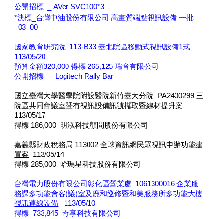
公開招標 _ AVer SVC100*3
*決標_台灣中油股份有限公司 高畫質端點視訊設備 一批
_03_00
國家教育研究院 113-B33
臺北院區移動式視訊設備1式
113/05/20
預算金額320,000 得標 265,125 瑞音有限公司
公開招標 _ Logitech Rally Bar
國立臺灣大學醫學院附設醫院新竹臺大分院 PA2400299
三
院區共同會議室暨有視訊設備訊號擷取暨線材提升案
113/05/17
得標 186,000 明泓科技顧問股份有限公司
嘉義縣財政稅務局 113002
全球資訊網民眾視訊申辦功能建
置案
113/05/14
得標
285,000 哈瑪星科技股份有限公司
台灣電力股份有限公司彰化區營業處 1061300016
企業服
務課多功能會客(議)室及鹿和巡修暨和美服務所多功能大樓
視訊連線設備
113/05/10
得標
733,845 奇享科技有限公司