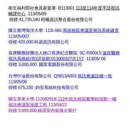
衛生福利部社會及家庭署 B113001
113至114年度手語視訊
轉譯中心
113/05/09
得標 41,735,180 程曦資訊整合股份有限公司
國立臺灣海洋大學 113I-065
馬祖校區會議室視訊系統建置
113/05/007
得標 420,000 科易資訊有限公司
長庚醫療財團法人林口長庚紀念醫院 0C-R800L5
遠距醫療
視訊系統組(四)詳規範:013000327共1ST
113/05/ 06
得標
3,000,000 國眾電腦股份有限公司
台灣中油股份有限公司 Q5813A003
視訊會議設備一批
113/05/06
得標
675,150 鈞安系統科技有限公司
國立屏東大學 11208291B
112年民生校區教學科技館一樓
視訊會議室改建工程
113/04/22
得標
9,899,000 綠漾室內裝修企業行