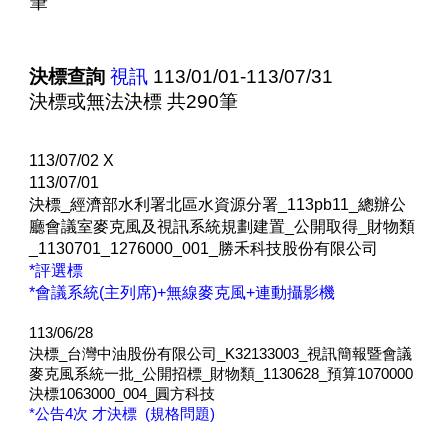
筆
決標查詢
視訊
113/01/01-113/07/31
決標或無法決標 共290筆
113/07/02 X
113/0
7
/
01
決標_經濟部水利署北區水資源分署_113pb11_總辦公
廳會議室麥克風及視訊系統規劃建置_公開取得_財物類
_1130701_1276000_001_勝禾科技股份有限公司
*評選標
*會議系統(主列席)+無線麥克風+連動攝影機
113/06/2
8
決標_台灣中油股份有限公司_K32133003_視訊簡報暨會議
麥克風系統一批_公開招標_財物類_1130628_預算1070000
決標1063000_004_圓方科技
*公告4次 才決標 (規格問題)