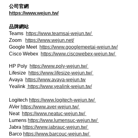
公司官網
https://www.wejun.tw/
品牌網站
Teams
https://www.teamsai-wejun.tw/
Zoom
https://www.wejun.net/
Google Meet
https://www.googlemeetai-wejun.tw/
Cisco Webex
https://www.ciscowebex-wejun.tw/
HP Poly
https://www.poly-wejun.tw/
Lifesize
https://www.lifesize-wejun.tw/
Avaya
https://www.avaya-wejun.tw
Yealink
https://www.yealink-wejun.tw/
Logitech
https://www.logitech-wejun.tw/
AVer
https://www.aver-wejun.tw/
Neat
https://www.neatuc-wejun.tw/
Lumens
https://www.lumensuc-wejun.tw/
Jabra
https://www.jabrauc-wejun.tw/
Barco
https://www.barcouc-wejun.tw/