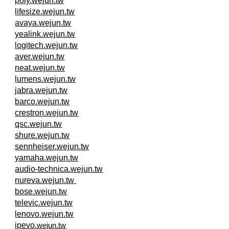
poly.wejun.tw
lifesize.wejun.tw
avaya.wejun.tw
yealink.wejun.tw
logitech.wejun.tw
aver.wejun.tw
neat.wejun.tw
lumens.wejun.tw
jabra.wejun.tw
barco.wejun.tw
crestron.wejun.tw
qsc.wejun.tw
shure.wejun.tw
sennheiser.wejun.tw
yamaha.wejun.tw
audio-technica.wejun.tw
nureva.wejun.tw
bose.wejun.tw
televic.wejun.tw
lenovo.wejun.tw
ipevo
.wejun.tw